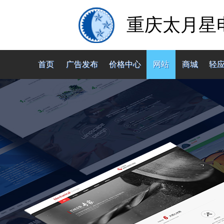
重庆太月星
首页
广告发布
价格中心
网站
商城
轻